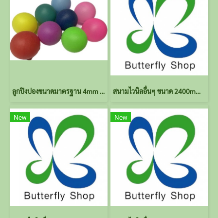
ลูกปิงปองขนาดมาตรฐาน 4mm คละสี(สั่งจำนวนมากทักไลน์ร้าน)
สนามไวนิลอื่นๆ ขนาด 2400mm*3900mm (ส่งไฟล์แบบทางไลน์ร้าน)
New
New