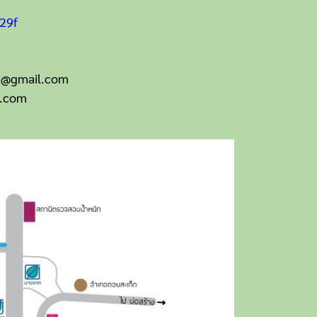
29f
op@gmail.com
t.com