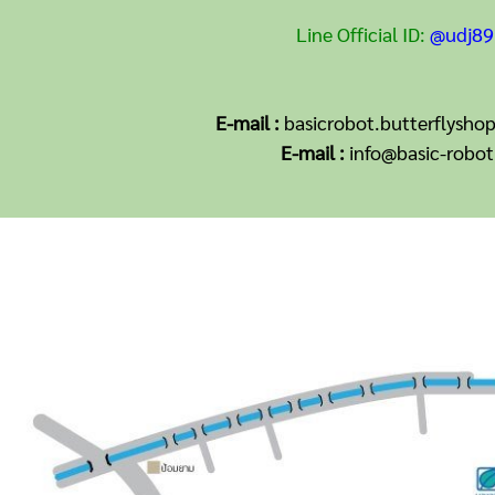
Line Official ID:
@udj89
E-mail :
basicrobot.butterflysh
E-mail :
info@basic-robo