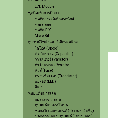
จอแสดงผล
LCD Module
ชุดคิตเพื่อการศึกษา
ชุดคิตวงจรอิเล็กทรอนิกส์
ชุดทดลอง
ชุดคิต DIY
Micro Bit
อุปกรณ์ไฟฟ้าและอิเล็กทรอนิกส์
ไดโอด (Diode)
ตัวเก็บประจุ (Capacitor)
วาริสเตอร์ (Varistor)
ตัวต้านทาน (Resistor)
ฟิวส์ (Fuse)
ทรานซิสเตอร์ (Transistor)
แอลอีดี (LED)
อื่น ๆ
หุ่นยนต์ขนาดเล็ก
แผงวงจรควบคุม
หุ่นยนต์แบบอัตโนมัติ
ชุดกลไกและหุ่นยนต์ (ประกอบสำเร็จ)
ชุดคิตกลไกและหุ่นยนต์ (ไม่ประกอบ)