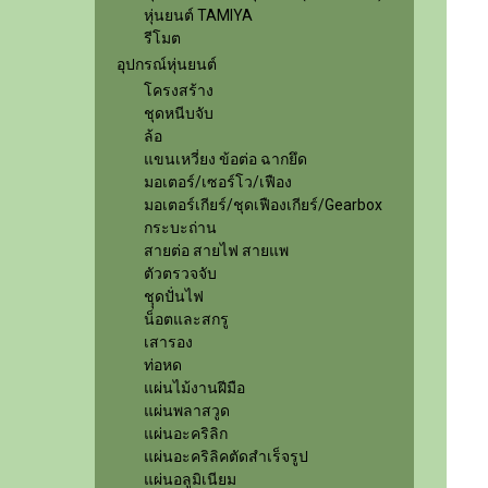
หุ่นยนต์ TAMIYA
รีโมต
อุปกรณ์หุ่นยนต์
โครงสร้าง
ชุดหนีบจับ
ล้อ
แขนเหวี่ยง ข้อต่อ ฉากยึด
มอเตอร์/เซอร์โว/เฟือง
มอเตอร์เกียร์/ชุดเฟืองเกียร์/Gearbox
กระบะถ่าน
สายต่อ สายไฟ สายแพ
ตัวตรวจจับ
ชุุดปั่นไฟ
น็อตและสกรู
เสารอง
ท่อหด
แผ่นไม้งานฝีมือ
แผ่นพลาสวูด
แผ่นอะคริลิก
แผ่นอะคริลิคตัดสำเร็จรูป
แผ่นอลูมิเนียม