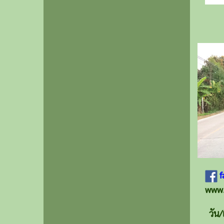
f
www.
วัน/