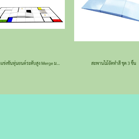
สนามแข่งขันหุ่นยนต์ระดับสูง Merge ม.ต้น-ม.ปลาย ชุดเต็ม
สะพานไม้อัดทำสี ชุด 3 ชิ้น