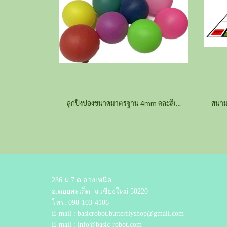
ลูกปิงปองขนาดมาตรฐาน 4mm คละสี(สั่งจำนวนมากทักไลน์ร้าน)
236 ม.7 ต.ลวงเหนือ
อ.ดอยสะเก็ด
จ.เชียงใหม่ 50220
โทร.
098-103-4106
E-mail : basicrobot.butterflyshop@gmail.com
E-mail : info@basic-robot.com