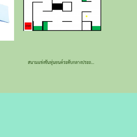
สนามแข่งขันหุ่นยนต์ระดับกลางประถม ชุดเต็ม