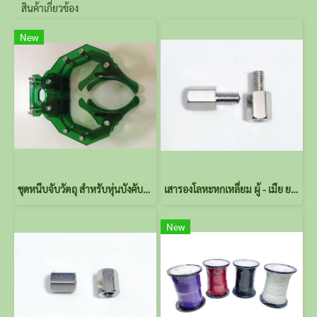
สินค้าเกี่ยวข้อง
New
ชุดหนีบจับวัตถุ สำหรับหุ่นบังคับด้วยรีโมท
เสารองโลหะหกเหลี่ยม ผู้ - เมีย ยาว 6+5 มม.
New