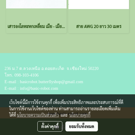
เสารองโลหะหกเหลี่ยม เมีย - เมีย ยาว 6 มม.
สาย AWG 20 ยาว 30 เมตร
236 ม.7 ต.ลวงเหนือ อ.ดอยสะเก็ด
จ.เชียงใหม่ 50220
โทร.
098-103-4106
E-mail : basicrobot.butterflyshop@gmail.com
E-mail : info@basic-robot.com
เว็บไซต์นี้มีการใช้งานคุกกี้ เพื่อเพิ่มประสิทธิภาพและประสบการณ์ที่ดี
ในการใช้งานเว็บไซต์ของท่าน ท่านสามารถอ่านรายละเอียดเพิ่มเติม
www.basic-robot.com
ได้ที่
นโยบายความเป็นส่วนตัว
และ
นโยบายคุกกี้
ผู้เข้าชมวันนี้
1,883
ตั้งค่าคุกกี้
ยอมรับทั้งหมด
เลือกสินค้า
Powered by
MakeWebEasy.com