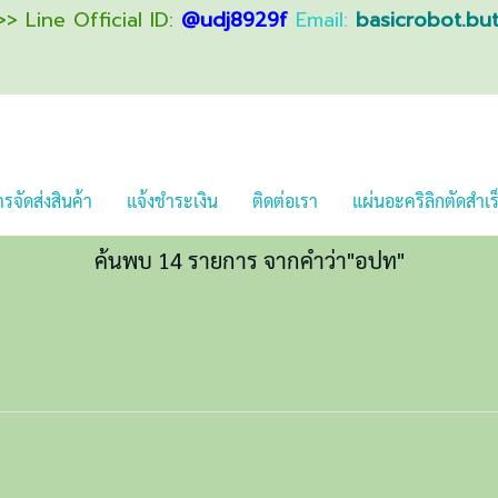
> Line Official ID:
@udj8929f
Email:
basicrobot.bu
รจัดส่งสินค้า
แจ้งชำระเงิน
ติดต่อเรา
แผ่นอะคริลิกตัดสำเร
ค้นพบ 14 รายการ จากคำว่า"อปท"