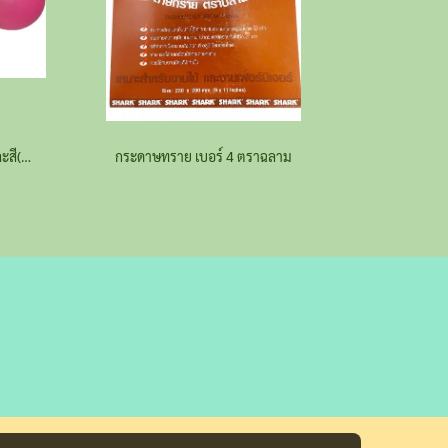
ลูกปิงปองขนาดมาตรฐาน 4mm คละสี(สั่งจำนวนมากทักไลน์ร้าน)
กระดาษทราย เบอร์ 4 ตราฉลาม