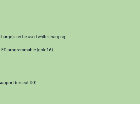
charge) can be used while charging.
l LED programmable (gpio16)
e support (except D0)