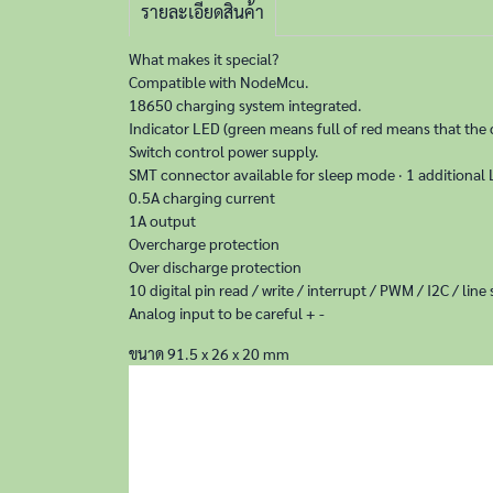
รายละเอียดสินค้า
What makes it special?
Compatible with NodeMcu.
18650 charging system integrated.
Indicator LED (green means full of red means that the 
Switch control power supply.
SMT connector available for sleep mode · 1 additiona
0.5A charging current
1A output
Overcharge protection
Over discharge protection
10 digital pin read / write / interrupt / PWM / I2C / lin
Analog input to be careful + -
ขนาด 91.5 x 26 x 20 mm