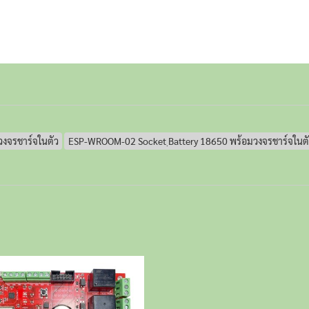
วงจรชาร์จในตัว
ESP-WROOM-02 Socket ฺBattery 18650 พร้อมวงจรชาร์จในตั