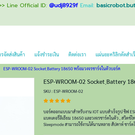
> Line Official ID:
@udj8929f
Email:
basicrobot.bu
รจัดส่งสินค้า
แจ้งชำระเงิน
ติดต่อเรา
แผ่นอะคริลิกตัดสำเร
ESP-WROOM-02 Socket ฺBattery 18650 พร้อมวงจรชาร์จในตัวบอร์ด
ESP-WROOM-02 Socket ฺBattery 186
SKU : ESP-WROOM-02
บอร์ดออกแบบมาสำหรับงาน IOT แบบสำเร็จรูป ชิฟ E
แบตเตอรี่ลิเธียม 18650 และวงจรชาร์ตในตัว , สวิตช์ไฟเ
Sleepmode สามารถใช้งานได้นานหลาย สัปดาห์ ชาร์ตโ