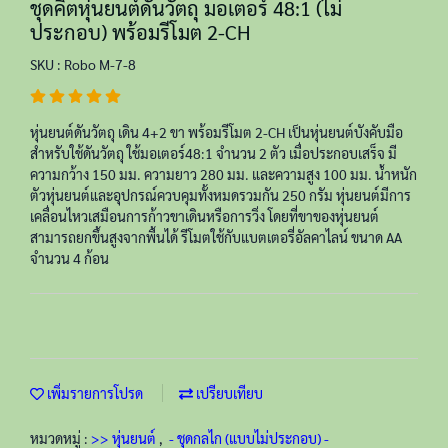
ชุดคิตหุ่นยนต์ดันวัตถุ มอเตอร์ 48:1 (ไม่
ประกอบ) พร้อมรีโมต 2-CH
SKU : Robo M-7-8
หุ่นยนต์ดันวัตถุ เดิน 4+2 ขา พร้อมรีโมต 2-CH เป็นหุ่นยนต์บังคับมือ
สำหรับใช้ดันวัตถุ ใช้มอเตอร์48:1 จำนวน 2 ตัว เมื่อประกอบเสร็จ มี
ความกว้าง 150 มม. ความยาว 280 มม. และความสูง 100 มม. น้ำหนัก
ตัวหุ่นยนต์และอุปกรณ์ควบคุมทั้งหมดรวมกัน 250 กรัม หุ่นยนต์มีการ
เคลื่อนไหวเสมือนการก้าวขาเดินหรือการวิ่ง โดยที่ขาของหุ่นยนต์
สามารถยกขึ้นสูงจากพื้นได้ รีโมตใช้กับแบตเตอรี่อัลคาไลน์ ขนาด AA
จำนวน 4 ก้อน
เพิ่มรายการโปรด
เปรียบเทียบ
หมวดหมู่ :
>> หุ่นยนต์
,
- ชุดกลไก (แบบไม่ประกอบ) -