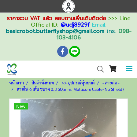
ราคารวม VAT แล้ว สอบถามเพิ่มเติมติดต่อ
>>> Line
Official ID:
@udj8929f
Email:
basicrobot.butterflyshop@gmail.com
โทร.
098-
103-4106
หน้าแรก
สินค้าทั้งหมด
>> อุปกรณ์หุ่นยนต์
- สายต่อ -
สายไฟ 6 เส้น ขนาด 0.3 SQ.mm. Multicore Cable (No Shield)
New