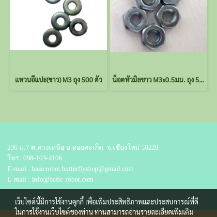
แหวนอีแปะ(ขาว) M3 ถุง 500 ตัว
น็อตหัวมิลขาว M3x0.5มม. ถุง 50 ตัว
236 ม.7 ต.ลวงเหนือ อ.ดอยสะเก็ด
จ.เชียงใหม่ 50220
โทร.
098-103-4106
E-mail : basicrobot.butterflyshop@gmail.com
E-mail : info@basic-robot.com
เว็บไซต์นี้มีการใช้งานคุกกี้ เพื่อเพิ่มประสิทธิภาพและประสบการณ์ที่ดี
ในการใช้งานเว็บไซต์ของท่าน ท่านสามารถอ่านรายละเอียดเพิ่มเติม