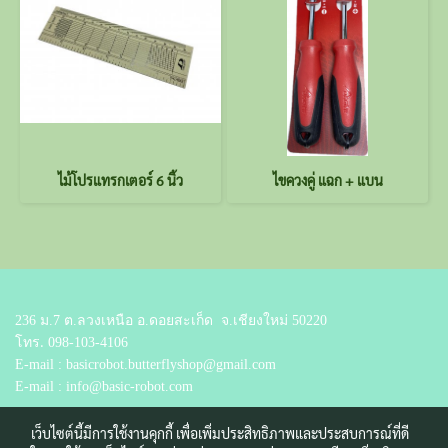
ไม้โปรแทรกเตอร์ 6 นิ้ว
ไขควงคู่ แฉก + แบน
236 ม.7 ต.ลวงเหนือ อ.ดอยสะเก็ด
จ.เชียงใหม่ 50220
โทร.
098-103-4106
E-mail : basicrobot.butterflyshop@gmail.com
E-mail : info@basic-robot.com
เว็บไซต์นี้มีการใช้งานคุกกี้ เพื่อเพิ่มประสิทธิภาพและประสบการณ์ที่ดี