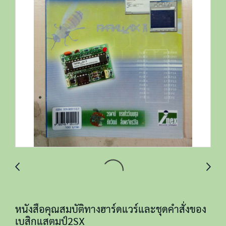
หนังสือคุณสมบัติทางฮาร์ดแวร์และชุดคำสั่งของ
เบสิกแสตมป์2SX