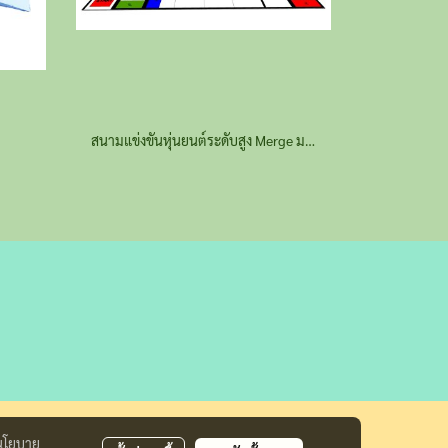
สนามแข่งขันหุ่นยนต์ระดับสูง Merge ม.ต้น-ม.ปลาย ชุดเต็ม
นโยบาย