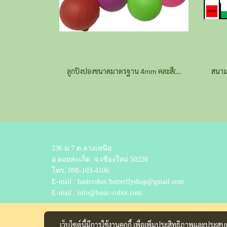
ลูกปิงปองขนาดมาตรฐาน 4mm คละสี(สั่งจำนวนมากทักไลน์ร้าน)
236 ม.7 ต.ลวงเหนือ
อ.ดอยสะเก็ด
จ.เชียงใหม่ 50220
โทร.
098-103-4106
E-mail : basicrobot.butterflyshop@gmail.com
E-mail : info@basic-robot.com
เว็บไซต์นี้มีการใช้งานคุกกี้ เพื่อเพิ่มประสิทธิภาพและประส