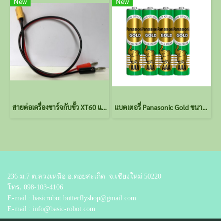
New
New
สายต่อเครื่องชาร์จกับขั้ว XT60 แบต Lipo
แบตเตอรี่ Panasonic Gold ขนาด AA A 4 ก้อน
236 ม.7 ต.ลวงเหนือ อ.ดอยสะเก็ด
จ.เชียงใหม่ 50220
โทร.
098-103-4106
E-mail : basicrobot.butterflyshop@gmail.com
E-mail : info@basic-robot.com