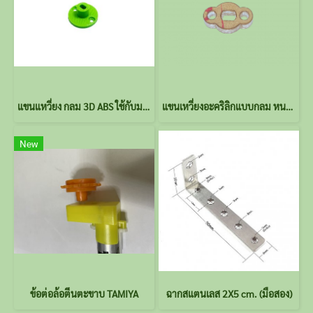
แขนแหวี่ยง กลม 3D ABS ใช้กับมอเตอร์เกียร์ BO
แขนเหวี่ยงอะคริลิกแบบกลม หนา 5 มม.(1 คู่) BO
New
ข้อต่อล้อตีนตะขาบ TAMIYA
ฉากสแตนเลส 2X5 cm. (มือสอง)