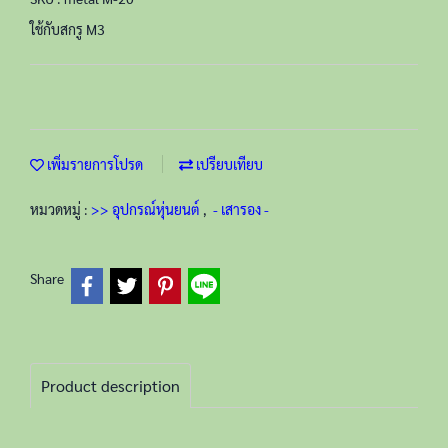
ใช้กับสกรู M3
เพิ่มรายการโปรด
เปรียบเทียบ
หมวดหมู่ :
>> อุปกรณ์หุ่นยนต์
,
- เสารอง -
Share
Product description