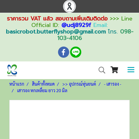
ราคารวม VAT แล้ว สอบถามเพิ่มเติมติดต่อ
>>> Line
Official ID:
@udj8929f
Email:
basicrobot.butterflyshop@gmail.com
โทร.
098-
103-4106
หน้าแรก
สินค้าทั้งหมด
>> อุปกรณ์หุ่นยนต์
- เสารอง -
เสารอง หกเหลี่ยม ยาว 20 มิล