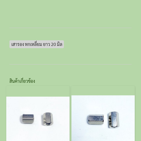
เสารอง หกเหลี่ยม ยาว 20 มิล
สินค้าเกี่ยวข้อง