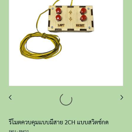
รีโมตควบคุมแบบมีสาย 2CH แบบสวิตช์กด
SKU : RM21