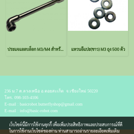
ประแจแอลบล็อก M3/M4 สำหรับขันน็อต 6 เหลี่ยม ขนาด 5.5mm / 7mm.
แหวนอีแปะ(ขาว) M3 ถุง 500 ตัว
236 ม.7 ต.ลวงเหนือ อ.ดอยสะเก็ด
จ.เชียงใหม่ 50220
โทร.
098-103-4106
E-mail : basicrobot.butterflyshop@gmail.com
E-mail : info@basic-robot.com
เว็บไซต์นี้มีการใช้งานคุกกี้ เพื่อเพิ่มประสิทธิภาพและประสบการณ์ที่ดี
ในการใช้งานเว็บไซต์ของท่าน ท่านสามารถอ่านรายละเอียดเพิ่มเติม