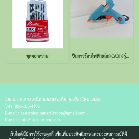
ชุดดอกสว่าน
ปืนกาวร้อนไฟฟ้า(เล็ก) CADIK รุ่น CG-20
236 ม.7 ต.ลวงเหนือ อ.ดอยสะเก็ด
จ.เชียงใหม่ 50220
โทร.
098-103-4106
E-mail : basicrobot.butterflyshop@gmail.com
E-mail : info@basic-robot.com
เว็บไซต์นี้มีการใช้งานคุกกี้ เพื่อเพิ่มประสิทธิภาพและประสบการณ์ที่ดี