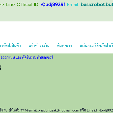
> Line Official ID:
@udj8929f
Email:
basicrobot.bu
รจัดส่งสินค้า
แจ้งชำระเงิน
ติดต่อเรา
แผ่นอะคริลิกตัดสำเร
ารออกแบบ และ ตัดชิ้นงาน ด้วยเลเซอร์
์
ใช้จ่าย ส่งไฟล์มาทาง email:phadungsak@hotmail.com หรือ Line id : @udj89