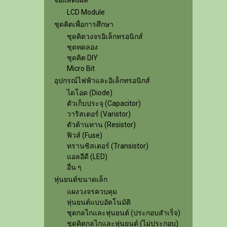
จอแสดงผล
LCD Module
ชุดคิตเพื่อการศึกษา
ชุดคิตวงจรอิเล็กทรอนิกส์
ชุดทดลอง
ชุดคิต DIY
Micro Bit
อุปกรณ์ไฟฟ้าและอิเล็กทรอนิกส์
ไดโอด (Diode)
ตัวเก็บประจุ (Capacitor)
วาริสเตอร์ (Varistor)
ตัวต้านทาน (Resistor)
ฟิวส์ (Fuse)
ทรานซิสเตอร์ (Transistor)
แอลอีดี (LED)
อื่น ๆ
หุ่นยนต์ขนาดเล็ก
แผงวงจรควบคุม
หุ่นยนต์แบบอัตโนมัติ
ชุดกลไกและหุ่นยนต์ (ประกอบสำเร็จ)
ชุดคิตกลไกและหุ่นยนต์ (ไม่ประกอบ)