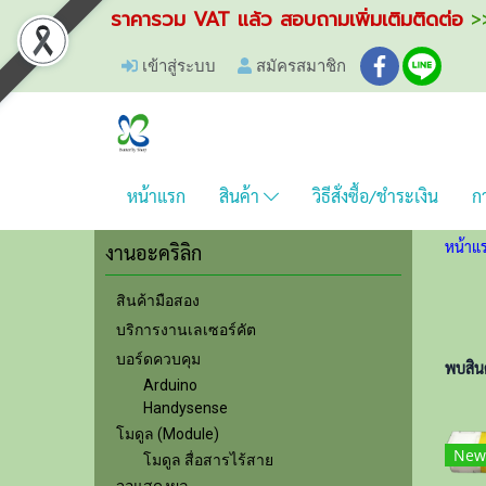
ราคารวม VAT แล้ว สอบถามเพิ่มเติมติดต่อ
>>
เข้าสู่ระบบ
สมัครสมาชิก
หน้าแรก
สินค้า
วิธีสั่งซื้อ/ชำระเงิน
กา
หน้าแ
งานอะคริลิก
สินค้ามือสอง
บริการงานเลเซอร์คัต
บอร์ดควบคุม
พบสินค้
Arduino
Handysense
โมดูล (Module)
New
โมดูล สื่อสารไร้สาย