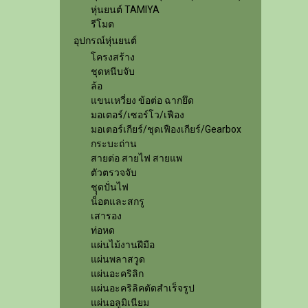
หุ่นยนต์ TAMIYA
รีโมต
อุปกรณ์หุ่นยนต์
โครงสร้าง
ชุดหนีบจับ
ล้อ
แขนเหวี่ยง ข้อต่อ ฉากยึด
มอเตอร์/เซอร์โว/เฟือง
มอเตอร์เกียร์/ชุดเฟืองเกียร์/Gearbox
กระบะถ่าน
สายต่อ สายไฟ สายแพ
ตัวตรวจจับ
ชุุดปั่นไฟ
น็อตและสกรู
เสารอง
ท่อหด
แผ่นไม้งานฝีมือ
แผ่นพลาสวูด
แผ่นอะคริลิก
แผ่นอะคริลิคตัดสำเร็จรูป
แผ่นอลูมิเนียม