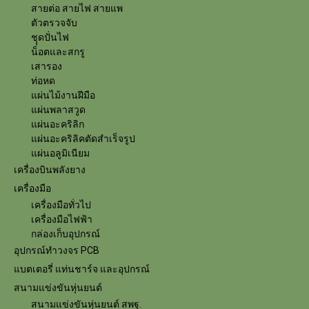
สายต่อ สายไฟ สายแพ
ตัวตรวจจับ
ชุุดปั่นไฟ
น็อตและสกรู
เสารอง
ท่อหด
แผ่นไม้งานฝีมือ
แผ่นพลาสวูด
แผ่นอะคริลิก
แผ่นอะคริลิคตัดสำเร็จรูป
แผ่นอลูมิเนียม
เครื่องบินพลังยาง
เครื่องมือ
เครื่องมือทั่วไป
เครื่องมือไฟฟ้า
กล่องเก็บอุปกรณ์
อุปกรณ์ทำวงจร PCB
แบตเตอรี่ แท่นชาร์จ และอุปกรณ์
สนามแข่งขันหุ่นยนต์
สนามแข่งขันหุ่นยนต์ สพฐ.