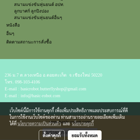
สนามแข่งขันหุ่นยนต์ อปท.
ลูกบาศก์ ลูกปิงปอง
สนามแข่งขันหุ่นยนต์อื่นๆ
หนังสือ
อื่นๆ
ติดตามสถานะการสั่งซื้อ
236 ม.7 ต.ลวงเหนือ อ.ดอยสะเก็ด
จ.เชียงใหม่ 50220
โทร.
098-103-4106
E-mail : basicrobot.butterflyshop@gmail.com
E-mail : info@basic-robot.com
เว็บไซต์นี้มีการใช้งานคุกกี้ เพื่อเพิ่มประสิทธิภาพและประสบการณ์ที่ดี
ในการใช้งานเว็บไซต์ของท่าน ท่านสามารถอ่านรายละเอียดเพิ่มเติม
www.basic-robot.com
ได้ที่
นโยบายความเป็นส่วนตัว
และ
นโยบายคุกกี้
ผู้เข้าชมวันนี้
1
ตั้งค่าคุกกี้
ยอมรับทั้งหมด