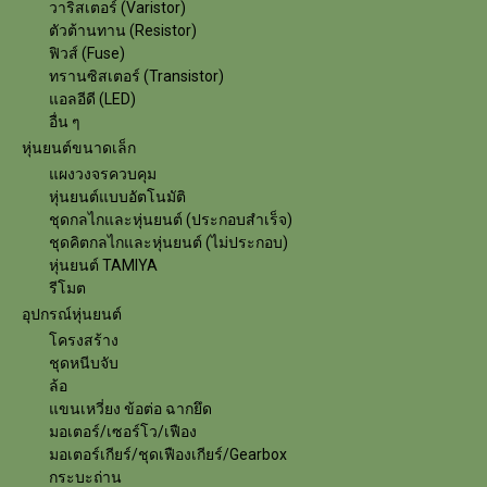
วาริสเตอร์ (Varistor)
ตัวต้านทาน (Resistor)
ฟิวส์ (Fuse)
ทรานซิสเตอร์ (Transistor)
แอลอีดี (LED)
อื่น ๆ
หุ่นยนต์ขนาดเล็ก
แผงวงจรควบคุม
หุ่นยนต์แบบอัตโนมัติ
ชุดกลไกและหุ่นยนต์ (ประกอบสำเร็จ)
ชุดคิตกลไกและหุ่นยนต์ (ไม่ประกอบ)
หุ่นยนต์ TAMIYA
รีโมต
อุปกรณ์หุ่นยนต์
โครงสร้าง
ชุดหนีบจับ
ล้อ
แขนเหวี่ยง ข้อต่อ ฉากยึด
มอเตอร์/เซอร์โว/เฟือง
มอเตอร์เกียร์/ชุดเฟืองเกียร์/Gearbox
กระบะถ่าน