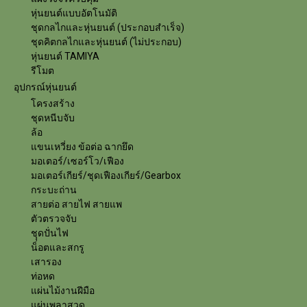
หุ่นยนต์แบบอัตโนมัติ
ชุดกลไกและหุ่นยนต์ (ประกอบสำเร็จ)
ชุดคิตกลไกและหุ่นยนต์ (ไม่ประกอบ)
หุ่นยนต์ TAMIYA
รีโมต
อุปกรณ์หุ่นยนต์
โครงสร้าง
ชุดหนีบจับ
ล้อ
แขนเหวี่ยง ข้อต่อ ฉากยึด
มอเตอร์/เซอร์โว/เฟือง
มอเตอร์เกียร์/ชุดเฟืองเกียร์/Gearbox
กระบะถ่าน
สายต่อ สายไฟ สายแพ
ตัวตรวจจับ
ชุุดปั่นไฟ
น็อตและสกรู
เสารอง
ท่อหด
แผ่นไม้งานฝีมือ
แผ่นพลาสวูด