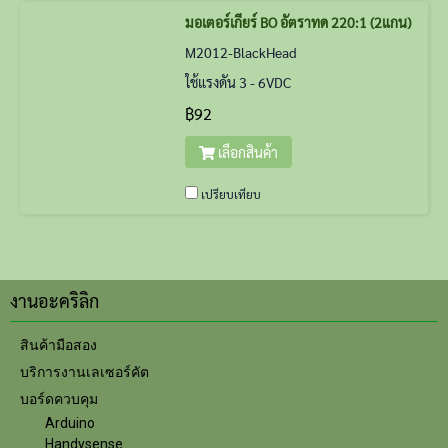
มอเตอร์เกียร์ BO อัตราทด 220:1 (2แกน)
M2012-BlackHead
ใช้แรงดัน 3 - 6VDC
฿92
เลือกสินค้า
เปรียบเทียบ
งานอะคริลิก
สินค้ามือสอง
บริการงานเลเซอร์คัต
บอร์ดควบคุม
Arduino
Handysense